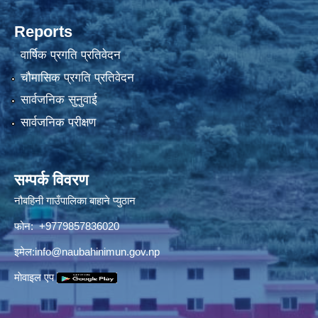
Reports
वार्षिक प्रगति प्रतिवेदन
चौमासिक प्रगति प्रतिवेदन
सार्वजनिक सुनुवाई
सार्वजनिक परीक्षण
सम्पर्क विवरण
नौबहिनी गाउँपालिका बाहाने प्युठान
फोन: +9779857836020
इमेल:
info@naubahinimun.gov.np
माेवाइल एप