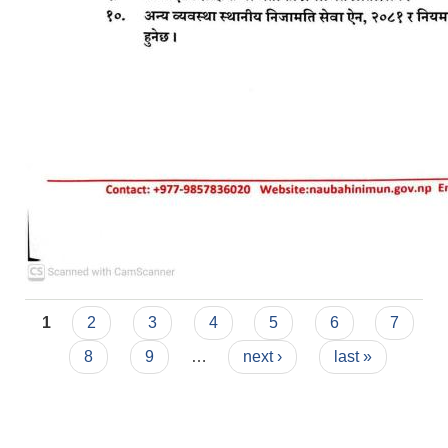
Pages
1
2
3
4
5
6
7
8
9
…
next ›
last »