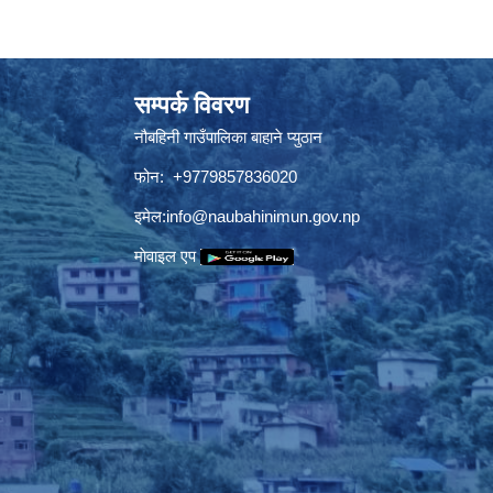
सम्पर्क विवरण
नौबहिनी गाउँपालिका बाहाने प्युठान
फोन: +9779857836020
इमेल:
info@naubahinimun.gov.np
माेवाइल एप