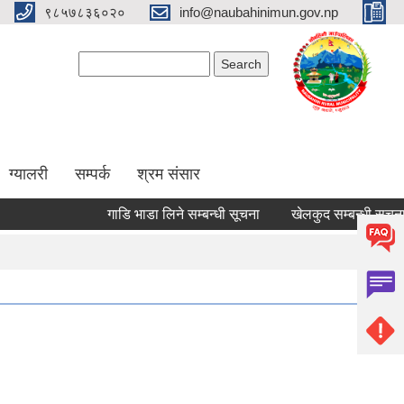
९८५७८३६०२०
info@naubahinimun.gov.np
Search form
Search
ग्यालरी
सम्पर्क
श्रम संसार
गाडि भाडा लिने सम्बन्धी सूचना
खेलकुद सम्बन्धी सूचना