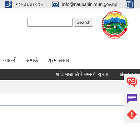
९८५७८३६०२०
info@naubahinimun.gov.np
Search form
Search
ग्यालरी
सम्पर्क
श्रम संसार
गाडि भाडा लिने सम्बन्धी सूचना
खेलकुद सम्बन्धी 