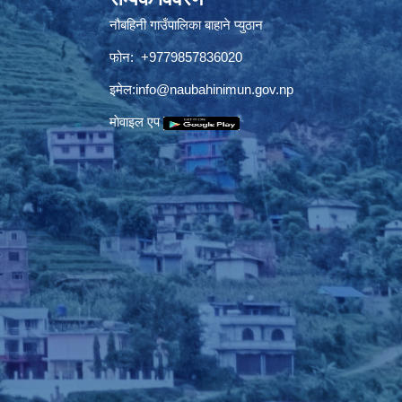
नौबहिनी गाउँपालिका बाहाने प्युठान
फोन: +9779857836020
इमेल:
info@naubahinimun.gov.np
माेवाइल एप