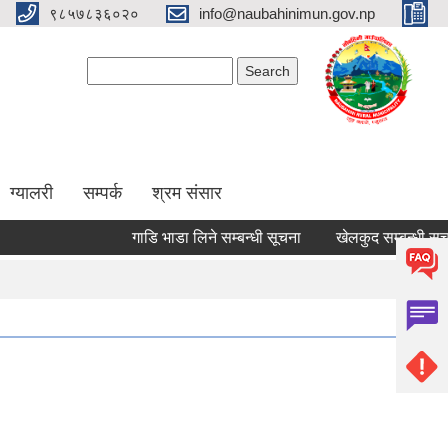
९८५७८३६०२०
info@naubahinimun.gov.np
Search form
Search
ग्यालरी
सम्पर्क
श्रम संसार
गाडि भाडा लिने सम्बन्धी सूचना
खेलकुद सम्बन्धी सूचना