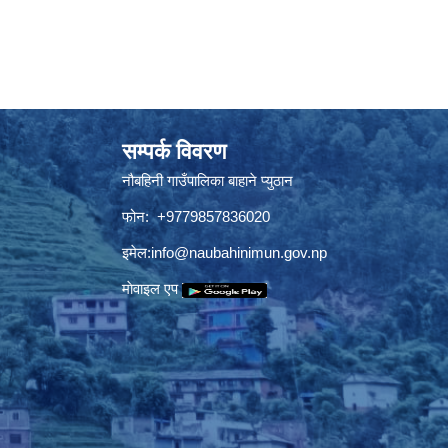
सम्पर्क विवरण
नौबहिनी गाउँपालिका बाहाने प्युठान
फोन: +9779857836020
इमेल:
info@naubahinimun.gov.np
माेवाइल एप