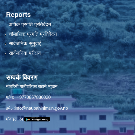
Reports
वार्षिक प्रगति प्रतिवेदन
चौमासिक प्रगति प्रतिवेदन
सार्वजनिक सुनुवाई
सार्वजनिक परीक्षण
सम्पर्क विवरण
नौबहिनी गाउँपालिका बाहाने प्युठान
फोन: +9779857836020
इमेल:
info@naubahinimun.gov.np
माेवाइल एप