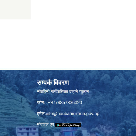
सम्पर्क विवरण
नौबहिनी गाउँपालिका बाहाने प्युठान
फोन: +9779857836020
इमेल:
info@naubahinimun.gov.np
माेवाइल एप