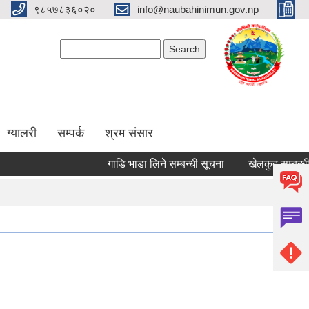
९८५७८३६०२०
info@naubahinimun.gov.np
Search form
Search
ग्यालरी
सम्पर्क
श्रम संसार
गाडि भाडा लिने सम्बन्धी सूचना
खेलकुद सम्बन्धी सूच