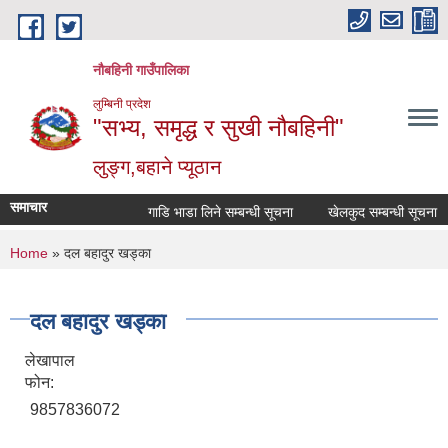
Skip to main content
नौबहिनी गाउँपालिका
लुम्बिनी प्रदेश
"सभ्य, समृद्ध र सुखी नौबहिनी"
लुङ्ग,बहाने प्यूठान
समाचार
गाडि भाडा लिने सम्बन्धी सूचना
खेलकुद सम्बन्धी सूचना
You are here
Home
» दल बहादुर खड्का
दल बहादुर खड्का
लेखापाल
फोन:
9857836072