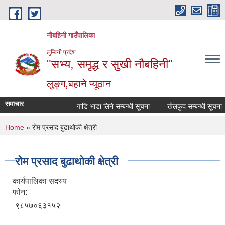
Skip to main content
नौबहिनी गाउँपालिका
लुम्बिनी प्रदेश
"सभ्य, समृद्ध र सुखी नौबहिनी"
लुङ्ग,बहाने प्यूठान
समाचार
गाडि भाडा लिने सम्बन्धी सूचना
खेलकुद सम्बन्धी सूचना
You are here
Home
» राेम प्रसाद बुढाथोकी क्षेत्री
राेम प्रसाद बुढाथोकी क्षेत्री
कार्यपालिका सदस्य
फोन:
९८५७०६३१५२