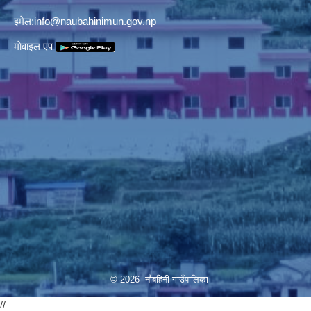
इमेल:
info@naubahinimun.gov.np
माेवाइल एप
© 2026 नौबहिनी गाउँपालिका
//