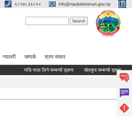
९८५७८३६०२०
info@naubahinimun.gov.np
Search form
Search
ग्यालरी
सम्पर्क
श्रम संसार
गाडि भाडा लिने सम्बन्धी सूचना
खेलकुद सम्बन्धी सूचना
कार्य