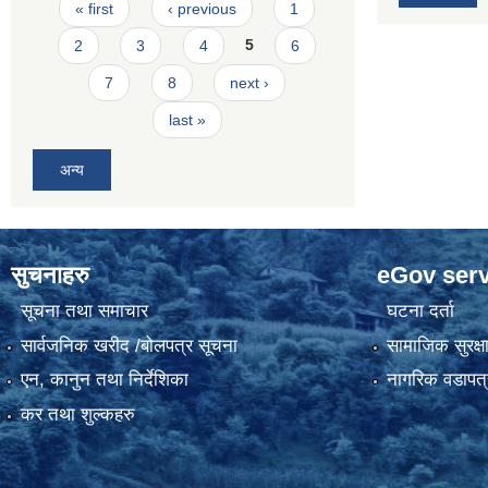
Pages
« first
‹ previous
1
2
3
4
5
6
7
8
next ›
last »
अन्य
सुचनाहरु
eGov serv
सूचना तथा समाचार
घटना दर्ता
सार्वजनिक खरीद /बोलपत्र सूचना
सामाजिक सुरक्ष
एन, कानुन तथा निर्देशिका
नागरिक वडापत्
कर तथा शुल्कहरु