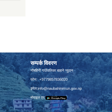
सम्पर्क विवरण
नौबहिनी गाउँपालिका बाहाने प्युठान
फोन: +9779857836020
इमेल:
info@naubahinimun.gov.np
माेवाइल एप