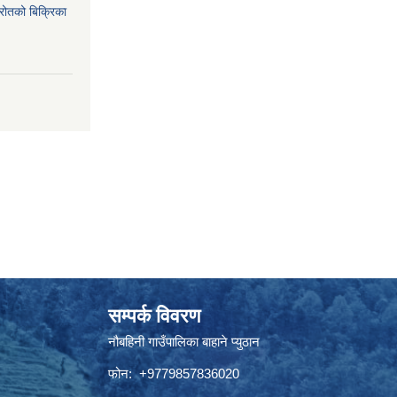
्रोतको बिक्रिका
सम्पर्क विवरण
नौबहिनी गाउँपालिका बाहाने प्युठान
फोन: +9779857836020