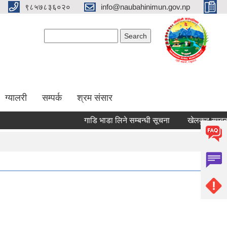
९८५७८३६०२०
info@naubahinimun.gov.np
Search form
Search
ग्यालरी
सम्पर्क
श्रम संसार
गाडि भाडा लिने सम्बन्धी सूचना
खेलकुद सम्बन्धी सू