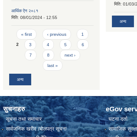
मिति:
01/03/
आर्थिक ‌ऐन २०८१
मिति:
08/01/2024 - 12:55
अन्य
Pages
« first
‹ previous
1
2
3
4
5
6
7
8
next ›
last »
अन्य
सुचनाहरु
eGov serv
सूचना तथा समाचार
घटना दर्ता
सार्वजनिक खरीद /बोलपत्र सूचना
सामाजिक सुरक्ष