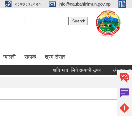
९८५७८३६०२०
info@naubahinimun.gov.np
Search form
Search
ग्यालरी
सम्पर्क
श्रम संसार
गाडि भाडा लिने सम्बन्धी सूचना
खेलकुद सम्बन्धी