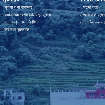
सूचना तथा समाचार
घटना दर्ता
सार्वजनिक खरीद /बोलपत्र सूचना
सामाजिक सुरक्ष
एन, कानुन तथा निर्देशिका
नागरिक वडापत्
कर तथा शुल्कहरु