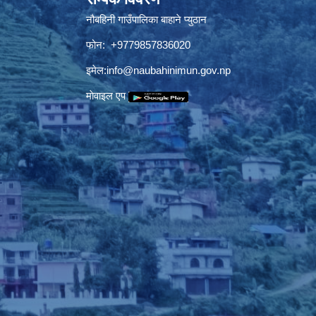
नौबहिनी गाउँपालिका बाहाने प्युठान
फोन: +9779857836020
इमेल:
info@naubahinimun.gov.np
माेवाइल एप