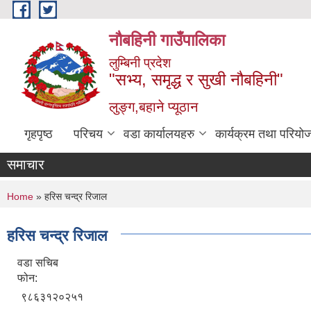
Skip to main content
नौबहिनी गाउँपालिका
लुम्बिनी प्रदेश
"सभ्य, समृद्ध र सुखी नौबहिनी"
लुङ्ग,बहाने प्यूठान
गृहपृष्ठ
परिचय
वडा कार्यालयहरु
कार्यक्रम तथा परियो
समाचार
You are here
Home
» ह‍रिस चन्द्र रिजाल
ह‍रिस चन्द्र रिजाल
वडा सचिब
फोन:
९८६३१२०२५१