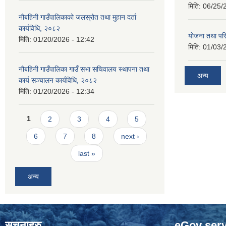
मिति:
06/25/
नौबहिनी गाउँपालिकाको जलस्रोत तथा मुहान दर्ता
कार्यविधि, २०८२
याेजना तथा पर
मिति:
01/20/2026 - 12:42
मिति:
01/03/
नौबहिनी गाउँपालिका गाउँ सभा सचिवालय स्थापना तथा
अन्य
कार्य सञ्चालन कार्यविधि, २०८२
मिति:
01/20/2026 - 12:34
Pages
1
2
3
4
5
6
7
8
next ›
last »
अन्य
सुचनाहरु
eGov serv