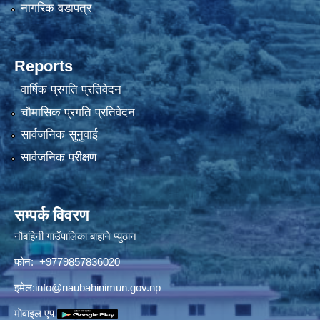
नागरिक वडापत्र
Reports
वार्षिक प्रगति प्रतिवेदन
चौमासिक प्रगति प्रतिवेदन
सार्वजनिक सुनुवाई
सार्वजनिक परीक्षण
सम्पर्क विवरण
नौबहिनी गाउँपालिका बाहाने प्युठान
फोन: +9779857836020
इमेल:
info@naubahinimun.gov.np
माेवाइल एप