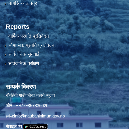
नागरिक वडापत्र
Reports
वार्षिक प्रगति प्रतिवेदन
चौमासिक प्रगति प्रतिवेदन
सार्वजनिक सुनुवाई
सार्वजनिक परीक्षण
सम्पर्क विवरण
नौबहिनी गाउँपालिका बाहाने प्युठान
फोन: +9779857836020
इमेल:
info@naubahinimun.gov.np
माेवाइल एप