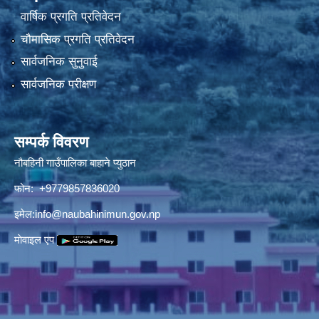
वार्षिक प्रगति प्रतिवेदन
चौमासिक प्रगति प्रतिवेदन
सार्वजनिक सुनुवाई
सार्वजनिक परीक्षण
सम्पर्क विवरण
नौबहिनी गाउँपालिका बाहाने प्युठान
फोन: +9779857836020
इमेल:
info@naubahinimun.gov.np
माेवाइल एप