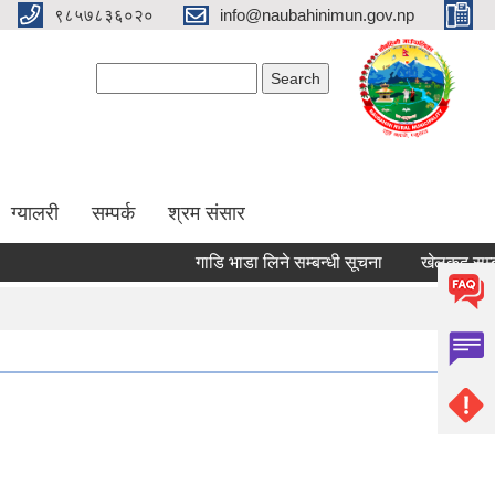
९८५७८३६०२०
info@naubahinimun.gov.np
Search form
Search
ग्यालरी
सम्पर्क
श्रम संसार
गाडि भाडा लिने सम्बन्धी सूचना
खेलकुद सम्बन्धी 