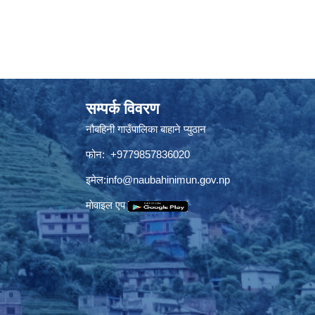
सम्पर्क विवरण
नौबहिनी गाउँपालिका बाहाने प्युठान
फोन: +9779857836020
इमेल:
info@naubahinimun.gov.np
माेवाइल एप