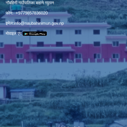
नौबहिनी गाउँपालिका बाहाने प्युठान
फोन: +9779857836020
इमेल:
info@naubahinimun.gov.np
माेवाइल एप