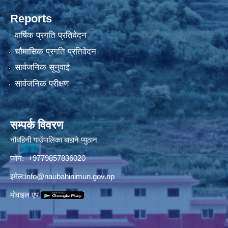
Reports
वार्षिक प्रगति प्रतिवेदन
चौमासिक प्रगति प्रतिवेदन
सार्वजनिक सुनुवाई
सार्वजनिक परीक्षण
सम्पर्क विवरण
नौबहिनी गाउँपालिका बाहाने प्युठान
फोन: +9779857836020
इमेल:
info@naubahinimun.gov.np
माेवाइल एप