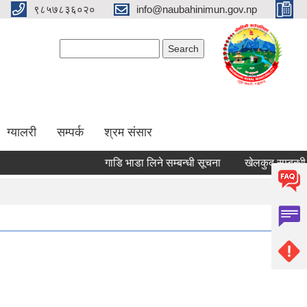
९८५७८३६०२०
info@naubahinimun.gov.np
Search form
Search
ग्यालरी
सम्पर्क
श्रम संसार
गाडि भाडा लिने सम्बन्धी सूचना
खेलकुद सम्बन्धी सूचन