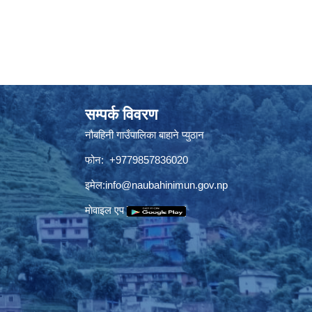
सम्पर्क विवरण
नौबहिनी गाउँपालिका बाहाने प्युठान
फोन: +9779857836020
इमेल:
info@naubahinimun.gov.np
माेवाइल एप