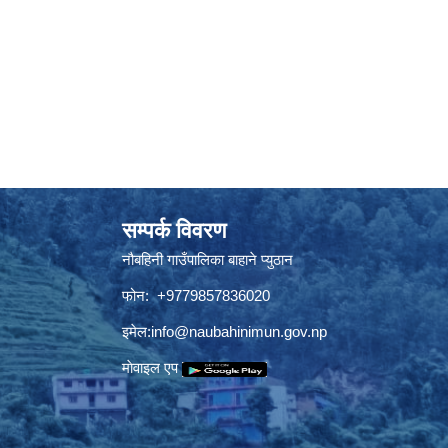
सम्पर्क विवरण
नौबहिनी गाउँपालिका बाहाने प्युठान
फोन: +9779857836020
इमेल:
info@naubahinimun.gov.np
माेवाइल एप