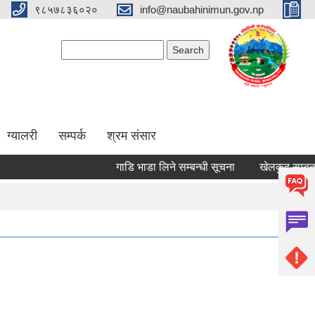
९८५७८३६०२०
info@naubahinimun.gov.np
Search form
Search
ग्यालरी
सम्पर्क
श्रम संसार
गाडि भाडा लिने सम्बन्धी सूचना
खेलकुद सम्बन्धी सू